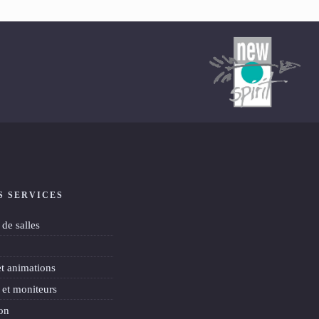
S SERVICES
de salles
et animations
 et moniteurs
on