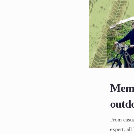
Membe
outdo
From casua
expert, all