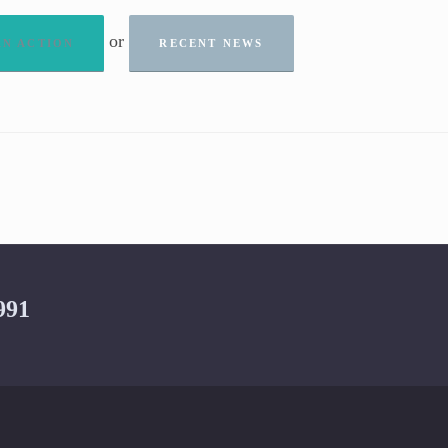
or
AN ACTION
RECENT NEWS
991