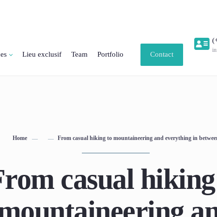
(
i
ces
Lieu exclusif
Team
Portfolio
Contact
Home
From casual hiking to mountaineering and everything in betwee
rom casual hiking
mountaineering a