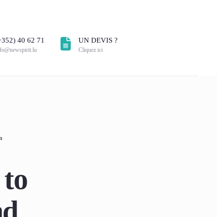
+352) 40 62 71
UN DEVIS ?
nfo@newspirit.lu
Cliquez ici
n
 to
nd